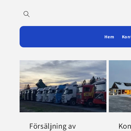
Gå vidare
till
innehåll
Hem
Kon
Försäljning av
Kon