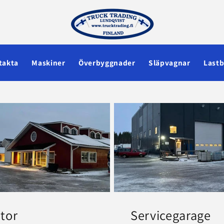
takta
Maskiner
Överbyggnader
Släpvagnar
Lastb
tor
Servicegarage