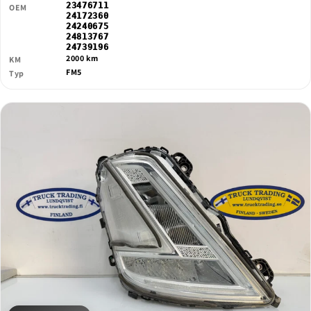
23476711
OEM
24172360
24240675
24813767
24739196
2000 km
KM
FM5
Typ