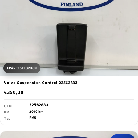
FRÅN TESTFORDON
Volvo Suspension Control 22562833
€350,00
22562833
OEM
2000 km
KM
FM5
Typ