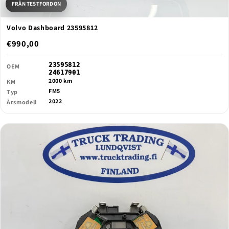
FRÅN TESTFORDON
Volvo Dashboard 23595812
€990,00
23595812
OEM
24617901
2000 km
KM
FM5
Typ
2022
Årsmodell