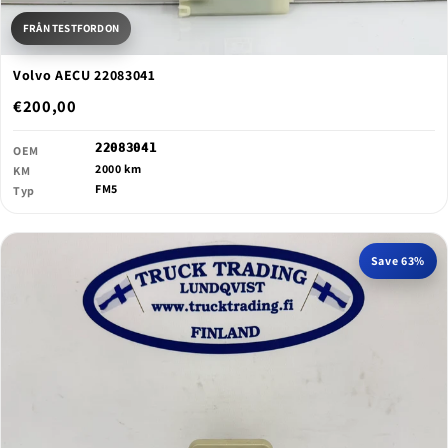
FRÅN TESTFORDON
Volvo AECU 22083041
€200,00
22083041
OEM
2000 km
KM
FM5
Typ
Save 63%