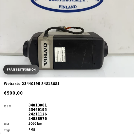
FRÅN TESTFORDON
Webasto 23440195 84813081
€500,00
84813081
OEM
23440195
24211126
24838976
2000 km
KM
FM5
Typ