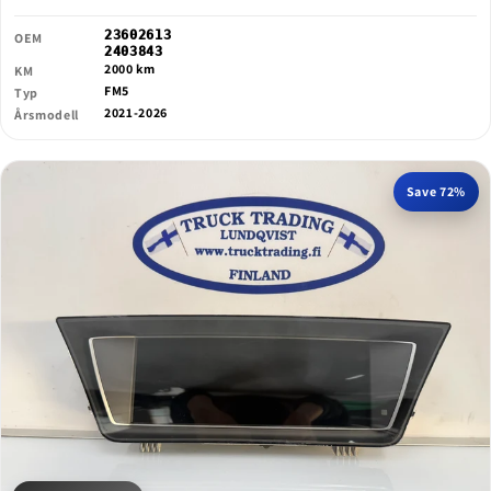
23602613
OEM
2403843
2000 km
KM
FM5
Typ
2021-2026
Årsmodell
Save 72%