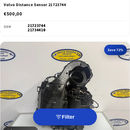
Volvo Distance Sensor 21723744
€500,00
21723744
OEM
21734410
Save 72%
Filter