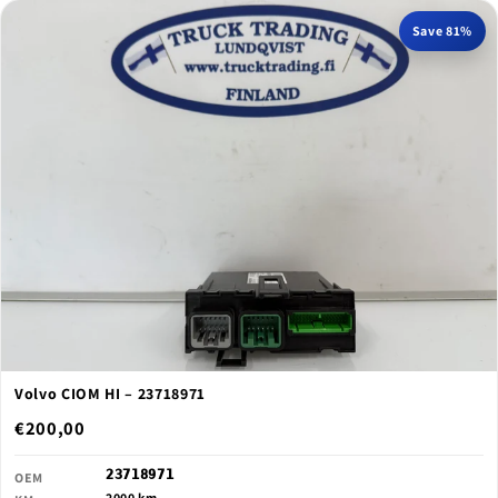
Save 81%
Volvo CIOM HI – 23718971
€200,00
23718971
OEM
2000 km