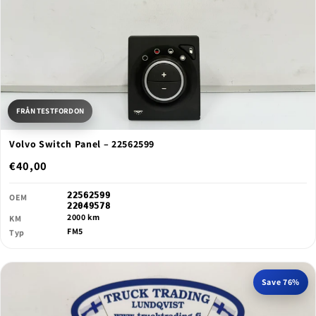
FRÅN TESTFORDON
Volvo Switch Panel – 22562599
€40,00
22562599
OEM
22049578
2000 km
KM
FM5
Typ
Save 76%