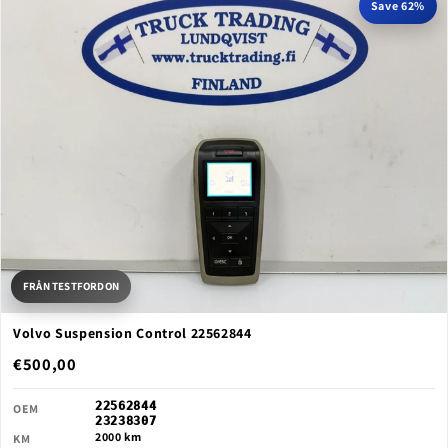
Save 62%
FRÅN TESTFORDON
Volvo Suspension Control 22562844
€500,00
22562844
OEM
23238307
2000 km
KM