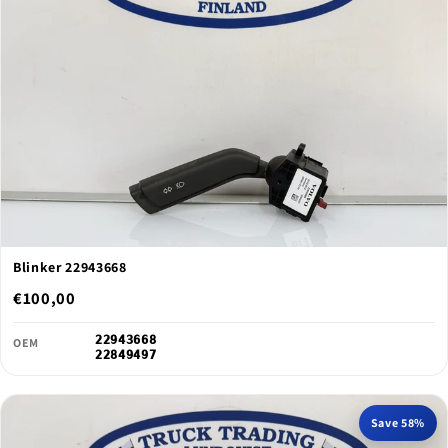
Blinker 22943668
€100,00
22943668
OEM
22849497
Save 58%