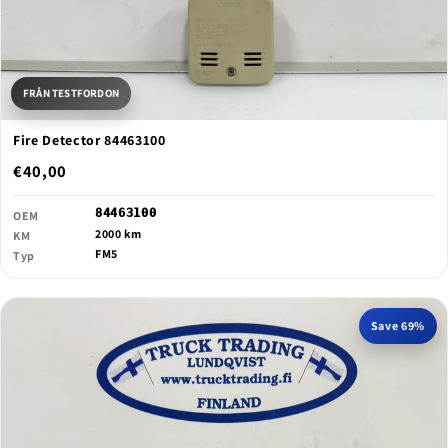
FRÅN TESTFORDON
Fire Detector 84463100
€40,00
84463100
OEM
2000 km
KM
FM5
Typ
Save 69%