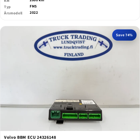
KM
FM5
Typ
2022
Årsmodell
Save 74%
Volvo BBM ECU 24326148