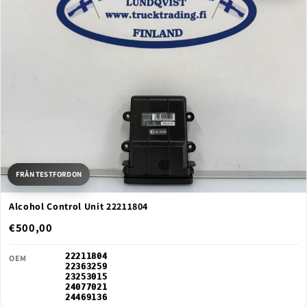
FRÅN TESTFORDON
Alcohol Control Unit 22211804
€500,00
22211804
OEM
22363259
23253015
24077021
24469136