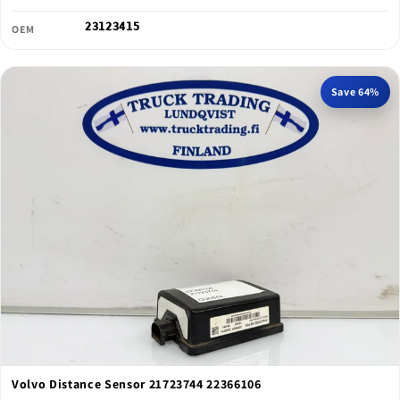
23123415
OEM
Save 64%
Volvo Distance Sensor 21723744 22366106