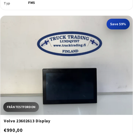
FM5
Typ
Save 59%
FRÅN TESTFORDON
Volvo 23602613 Display
€990,00