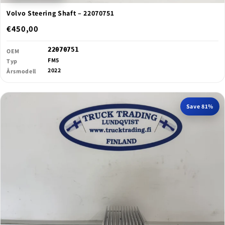
Volvo Steering Shaft – 22070751
€450,00
22070751
OEM
FM5
Typ
2022
Årsmodell
Save 81%