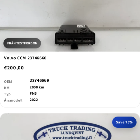
FRÅN TESTFORDON
Volvo CCM 23746660
€200,00
23746660
OEM
2000 km
KM
FM5
Typ
2022
Årsmodell
Save 75%