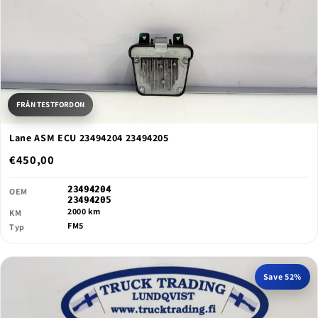
FRÅN TESTFORDON
Lane ASM ECU 23494204 23494205
€450,00
23494204
OEM
23494205
2000 km
KM
FM5
Typ
Save 52%