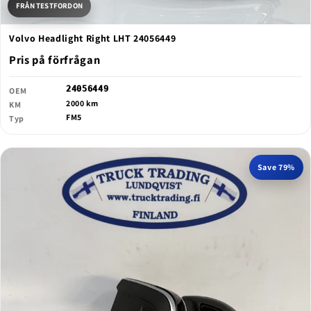
FRÅN TESTFORDON
Volvo Headlight Right LHT 24056449
Pris på förfrågan
24056449
OEM
2000 km
KM
FM5
Typ
Save 79%