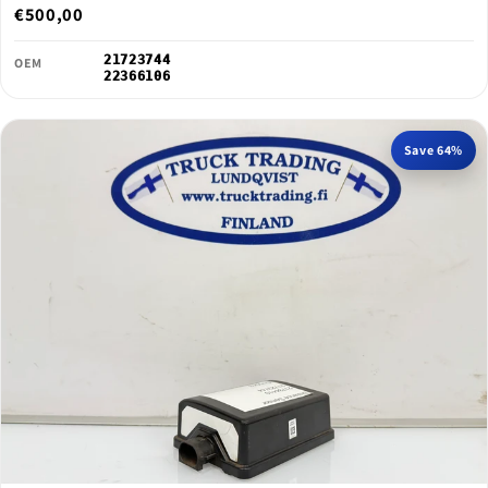
€500,00
21723744
OEM
22366106
Save 64%