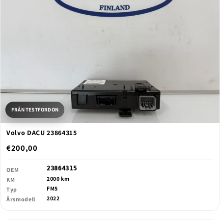
FRÅN TESTFORDON
Volvo DACU 23864315
€200,00
23864315
OEM
2000 km
KM
FM5
Typ
2022
Årsmodell