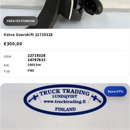
FRÅN TESTFORDON
Volvo Gearshift 22719328
€300,00
22719328
OEM
24797633
2000 km
KM
FM5
Typ
Save 67%