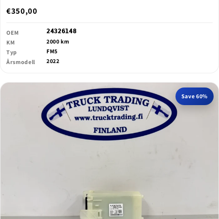
€350,00
24326148
OEM
2000 km
KM
FM5
Typ
2022
Årsmodell
Save 60%