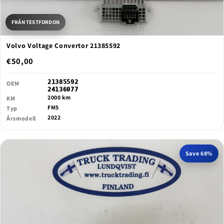
FRÅN TESTFORDON
Volvo Voltage Convertor 21385592
€50,00
21385592
OEM
24136077
2000 km
KM
FM5
Typ
2022
Årsmodell
Save 68%