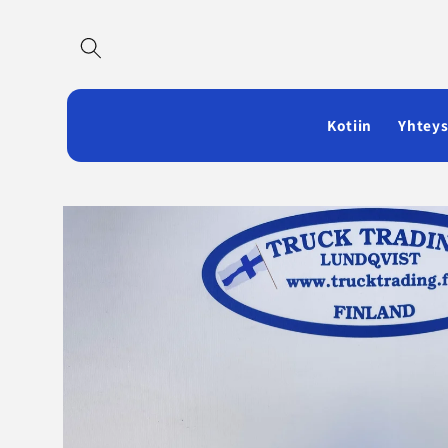
Ohita ja
siirry
sisältöön
Kotiin
Yhteys
Siirry
tuotetietoihin