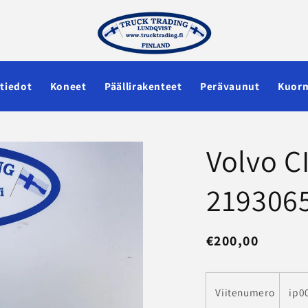
tiedot
Koneet
Päällirakenteet
Perävaunut
Kuorm
Volvo C
219306
Normaalihinta
€200,00
Viitenumero
ip0