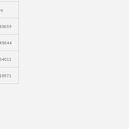
vo
30659
49644
64011
18971