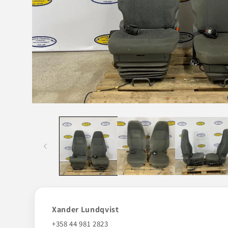
Avaa
aineisto
1
modaalisessa
ikkunassa
Xander Lundqvist
+358 44 981 2823