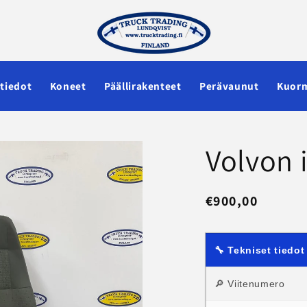
tiedot
Koneet
Päällirakenteet
Perävaunut
Kuorm
Volvon 
Normaalihinta
€900,00
🔧 Tekniset tiedot
🔎 Viitenumero