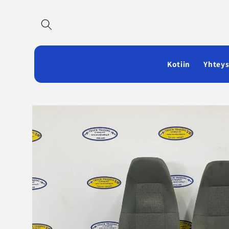
Ohita ja
siirry
sisältöön
Kotiin
Yhteys
Siirry
tuotetietoihin