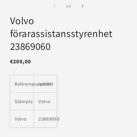
mediet
me
1
2
av
1
/
2
i
i
modalfönster
mo
Volvo
förarassistansstyrenhet
23869060
Ordinarie
€200,00
pris
Referensnummer
ip0009
Stämpla
Volvo
Volvo
23869060