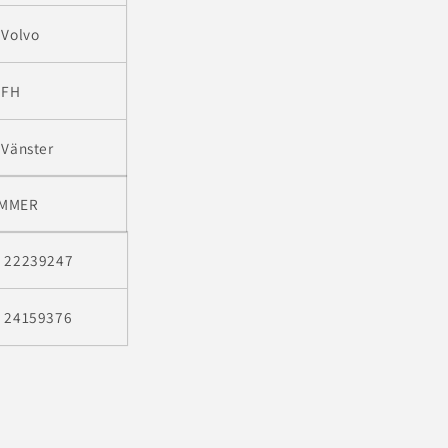
Volvo
FH
Vänster
MMER
22239247
24159376