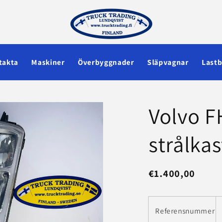
takta
Maskiner
Överbyggnader
Släpvagnar
Lastb
Volvo FH
strålka
Ordinarie
€1.400,00
pris
Referensnummer